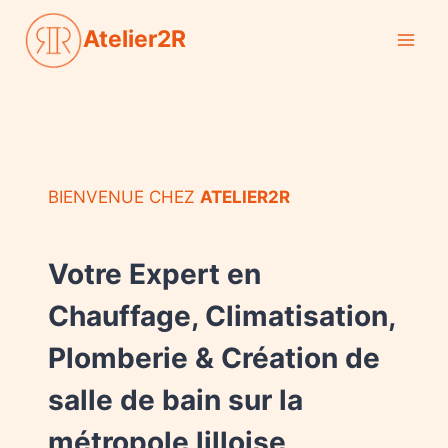
Aller
Atelier2R
au
contenu
BIENVENUE CHEZ
ATELIER2R
Votre Expert en
Chauffage, Climatisation,
Plomberie & Création de
salle de bain sur la
métropole lilloise